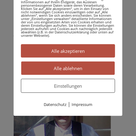
Informationen auf Ihrem Endgerät, das Auslesen
höchste Qualität aus, mit dem Ziel, Sie voll und
personenbezogener Daten sowie deren Verarbeitung.
Klicken Sie auf „Alle akzeptieren“, um in den Einsatz von
ganz zufriedenzustellen.
nicht notwendigen Cookies einzuwilligen oder auf „Alle
ablehnen“, wenn Sie sich anders entscheiden. Sie können
unter „Einstellungen verwalten“ detaillierte Informationen
der von uns eingesetzten Arten von Cookies erhalten und
Zögern Sie nicht, uns bei Fragen oder Anliegen
deren Einstellungen aufrufen. Sie können die Einstellungen
jederzeit aufrufen und Cookies auch nachträglich jederzeit
abwählen (z.B. in der Datenschutzerklärung oder unten auf
jederzeit zu kontaktieren. Wir stehen Ihnen
unserer Webseite).
gerne zur Verfügung.
Alle akzeptieren
Unser Team
Alle ablehnen
Einstellungen
|
Datenschutz
Impressum