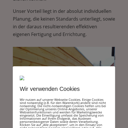
Unser Vorteil liegt in der absolut individuellen
Planung, die keinen Standards unterliegt, sowie
in der daraus resultierenden effektiven
eigenen Fertigung und Errichtung.
Wir verwenden Cookies
Wir nutzen auf unserer Webseite Cookies. Einige Cookies
sind notwendig (z.B. für den Warenkorb) andere sind nicht
notwendig. Die nicht-notwendigen Cookies helfen uns bei
der Optimierung unseres Online-Angebotes, unserer
Webseitenfunktionen und werden für Marketingzwecke
eingesetzt. Die Einwilligung umfasst die Speicherung von
Informationen auf Ihrem Endgerät, das Auslesen
personenbezogener Daten sowie deren Verarbeitung.
Klicken Sie auf „Alle akzeptieren“, um in den Einsatz von
nicht notwendigen Cookies einzuwilligen oder auf „Alle