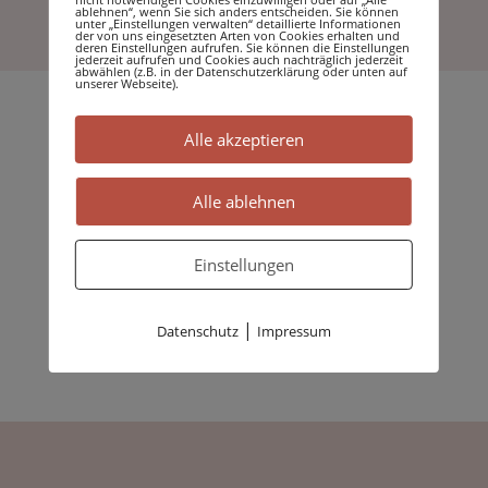
ablehnen“, wenn Sie sich anders entscheiden. Sie können
unter „Einstellungen verwalten“ detaillierte Informationen
der von uns eingesetzten Arten von Cookies erhalten und
deren Einstellungen aufrufen. Sie können die Einstellungen
jederzeit aufrufen und Cookies auch nachträglich jederzeit
abwählen (z.B. in der Datenschutzerklärung oder unten auf
unserer Webseite).
Alle akzeptieren
Darüber hinaus sind wir in der Lage, selbst
Bauanträge zu stellen, was in Sachsen-Anhalt
Alle ablehnen
seit etlichen Jahren dem Zimmerermeister
gestattet ist. So können wir flexibel auf die
Einstellungen
Wünsche unserer Kunden eingehen und
Projekte effizient umsetzen.
|
Datenschutz
Impressum